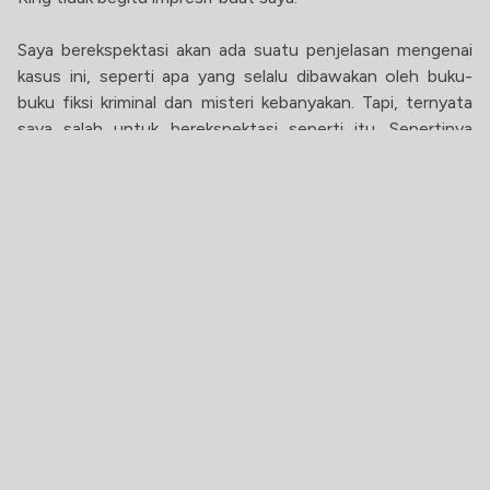
Saya berekspektasi akan ada suatu penjelasan mengenai
kasus ini, seperti apa yang selalu dibawakan oleh buku-
buku fiksi kriminal dan misteri kebanyakan. Tapi, ternyata
saya salah untuk berekspektasi seperti itu. Sepertinya
buku-buku yang ditulis King tidak seperti fiksi misteri
kebanyakan. Untuk seseorang yang berharap ketegangan
di sepanjang buku dan
twist
yang gila, buku King yang satu
ini tentunya akan mengecewakan saya.
Selain itu, di bagian
ending
, saya kecewa berat dengan
bagaimana King mengakhiri cerita tersebut. Beberapa hal
yang seharusnya menjadi momen paling menegangkan,
rupanya terjadi begitu cepat.
Alhasil,
The Outsider
tidak meninggalkan kesan yang
begitu berarti saat saya menutup buku ini.