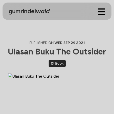
g
umrindel
w
ald
PUBLISHED ON
WED SEP 29 2021
Ulasan Buku The Outsider
📚 Book